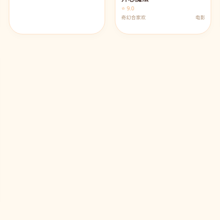
⭐ 9.0
奇幻合家欢
电影