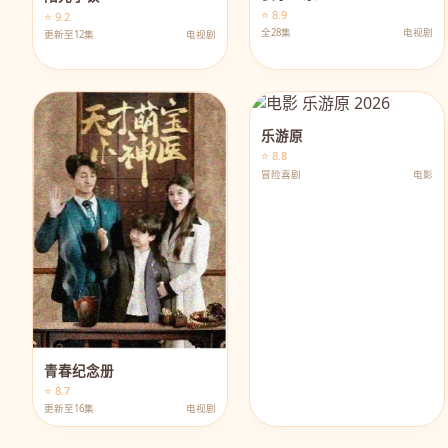
⭐ 8.9
⭐ 9.2
全28集
电视剧
更新至12集
电视剧
乐游原
⭐ 8.8
冒险喜剧
电影
青春纪念册
⭐ 8.7
更新至16集
电视剧