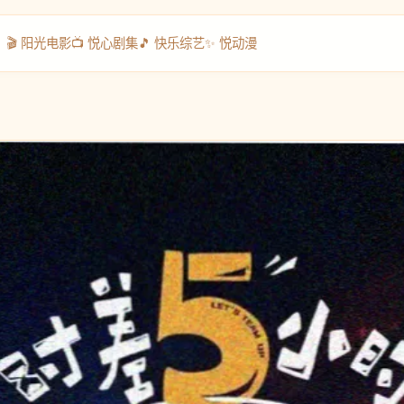
🎬 阳光电影
📺 悦心剧集
🎵 快乐综艺
✨ 悦动漫