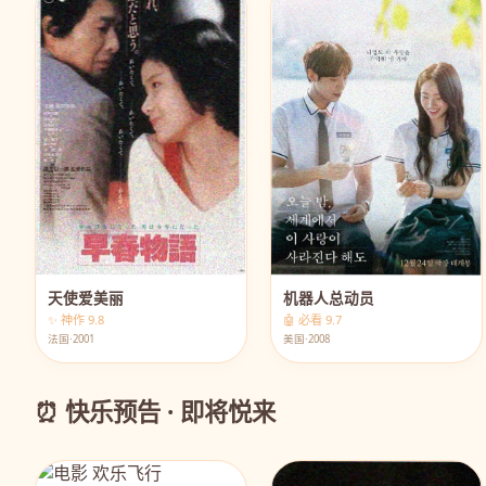
天使爱美丽
机器人总动员
✨ 神作 9.8
🤖 必看 9.7
法国·2001
美国·2008
⏰ 快乐预告 · 即将悦来