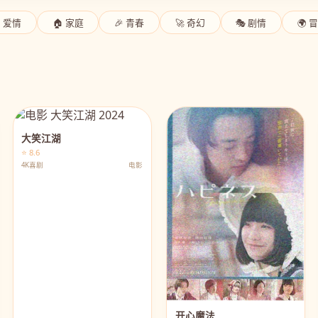
 爱情
🏠 家庭
🎉 青春
🚀 奇幻
🎭 剧情
🌍 
大笑江湖
⭐ 8.6
4K喜剧
电影
开心魔法