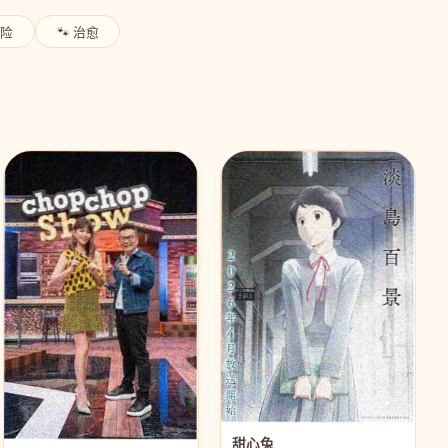
冒险
🐾 治愈
甜心兔