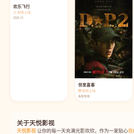
欢乐飞行
🕒 即将上线
2026.10
邻里喜事
🔜 即将上线
喜剧家庭
关于天悦影视
天悦影视
让你的每一天充满光影欢欣，作为一家贴心
在