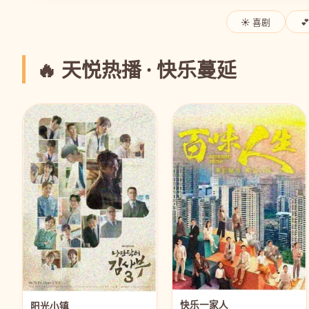
☀️ 喜剧

🔥 天悦热播 · 快乐蔓延
快乐一家人
阳光小镇