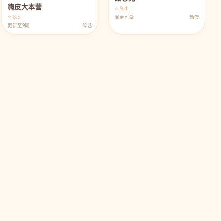
嗨皮大本营
⭐ 9.4
⭐ 8.5
周更可爱
动漫
更新至9期
综艺