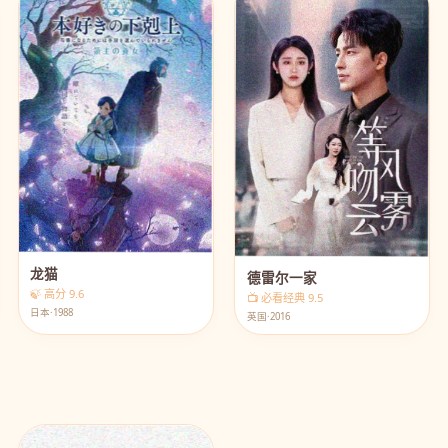
龙猫
德雷尔一家
🍃 高分 9.6
📺 必看经典 9.5
日本·1988
英国·2016